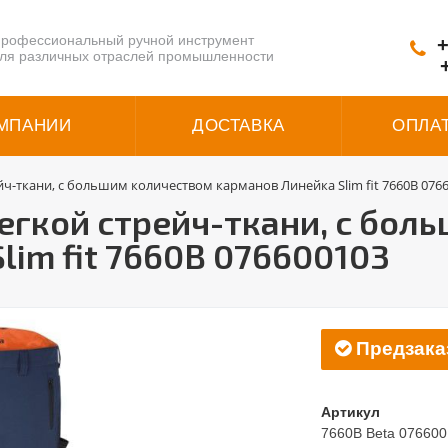
рофессиональный ручной инструмент
+
ля различных отраслей промышленности
МПАНИИ
ДОСТАВКА
ОПЛА
ч-ткани, с большим количеством карманов Линейка Slim fit 7660B 076
егкой стрейч-ткани, с бол
lim fit 7660B 076600103
Предзака
Артикул
7660B Beta 07660