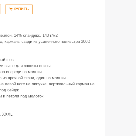
КУПИТЬ
нейлон, 14% спандекс, 140 г/м2
х, карманы сзади из усиленного полиэстра 300D
вый шов
лии выше для защиты спины
ана спереди на молнии
а из прочной ткани, один на молнии
а левой ноге на липучке, вертикальный карман на
 под бейдж
и и петрля под молоток
L, XXXL