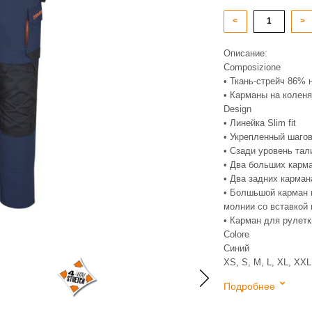
<
>
Описание:
Composizione
• Ткань-стрейч 86% 
• Карманы на коленя
Design
• Линейка Slim fit
• Укрепленный шаго
• Сзади уровень та
• Два больших карм
• Два задних карман
• Болшьшой карман н
молнии со вставкой
• Карман для рулетк
Colore
Синий
XS, S, M, L, XL, XX
Подробнее