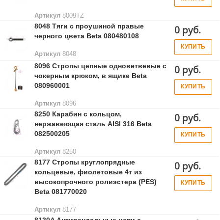
Артикул
8009TZ
8048 Тяги с проушиной правые
0 руб.
черного цвета Beta 080480108
КУПИТЬ
Артикул
8048
8096 Стропы цепные одноветвевые с
0 руб.
чокерным крюком, в ящике Beta
080960001
КУПИТЬ
Артикул
8096
8250 Карабин с кольцом,
0 руб.
нержавеющая сталь AISI 316 Beta
082500205
КУПИТЬ
Артикул
8250
8177 Стропы круглопрядные
0 руб.
кольцевые, фиолетовые 4т из
высокопрочного ролиэстера (PES)
КУПИТЬ
Beta 081770020
Артикул
8177