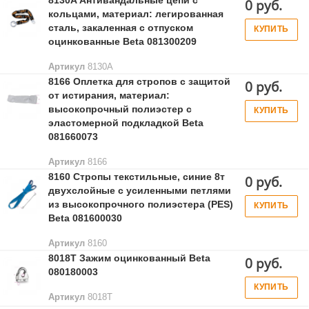
8130A Антивандальные цепи с
0 руб.
кольцами, материал: легированная
сталь, закаленная с отпуском
КУПИТЬ
оцинкованные Beta 081300209
Артикул
8130A
8166 Оплетка для стропов с защитой
0 руб.
от истирания, материал:
высокопрочный полиэстер с
КУПИТЬ
эластомерной подкладкой Beta
081660073
Артикул
8166
8160 Стропы текстильные, синие 8т
0 руб.
двухслойные с усиленными петлями
из высокопрочного полиэстера (PES)
КУПИТЬ
Beta 081600030
Артикул
8160
8018T Зажим оцинкованный Beta
0 руб.
080180003
КУПИТЬ
Артикул
8018T