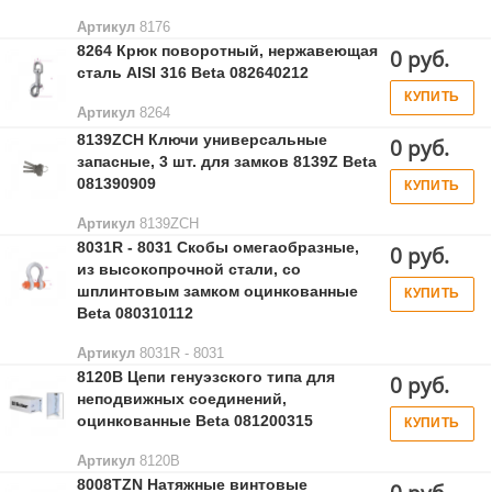
Артикул
8176
8264 Крюк поворотный, нержавеющая
0 руб.
сталь AISI 316 Beta 082640212
КУПИТЬ
Артикул
8264
8139ZCH Ключи универсальные
0 руб.
запасные, 3 шт. для замков 8139Z Beta
081390909
КУПИТЬ
Артикул
8139ZCH
8031R - 8031 Скобы омегаобразные,
0 руб.
из высокопрочной стали, со
шплинтовым замком оцинкованные
КУПИТЬ
Beta 080310112
Артикул
8031R - 8031
8120B Цепи генуэзского типа для
0 руб.
неподвижных соединений,
оцинкованные Beta 081200315
КУПИТЬ
Артикул
8120B
8008TZN Натяжные винтовые