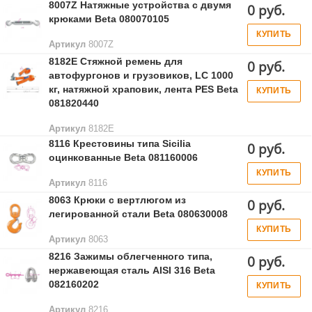
8007Z Натяжные устройства с двумя
0 руб.
крюками Beta 080070105
КУПИТЬ
Артикул
8007Z
8182E Стяжной ремень для
0 руб.
автофургонов и грузовиков, LC 1000
кг, натяжной храповик, лента PES Beta
КУПИТЬ
081820440
Артикул
8182E
8116 Крестовины типа Sicilia
0 руб.
оцинкованные Beta 081160006
КУПИТЬ
Артикул
8116
8063 Крюки с вертлюгом из
0 руб.
легированной стали Beta 080630008
КУПИТЬ
Артикул
8063
8216 Зажимы облегченного типа,
0 руб.
нержавеющая сталь AISI 316 Beta
082160202
КУПИТЬ
Артикул
8216