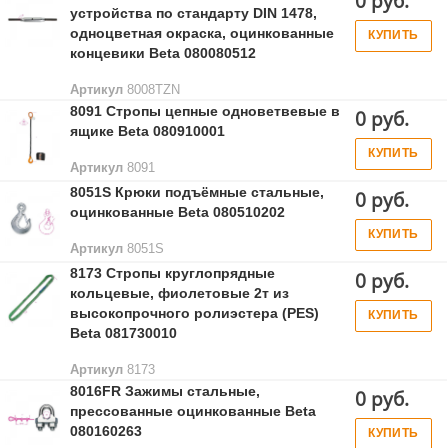
0 руб.
устройства по стандарту DIN 1478,
одноцветная окраска, оцинкованные
КУПИТЬ
концевики Beta 080080512
Артикул
8008TZN
8091 Стропы цепные одноветвевые в
0 руб.
ящике Beta 080910001
КУПИТЬ
Артикул
8091
8051S Крюки подъёмные стальные,
0 руб.
оцинкованные Beta 080510202
КУПИТЬ
Артикул
8051S
8173 Стропы круглопрядные
0 руб.
кольцевые, фиолетовые 2т из
высокопрочного ролиэстера (PES)
КУПИТЬ
Beta 081730010
Артикул
8173
8016FR Зажимы стальные,
0 руб.
прессованные оцинкованные Beta
080160263
КУПИТЬ