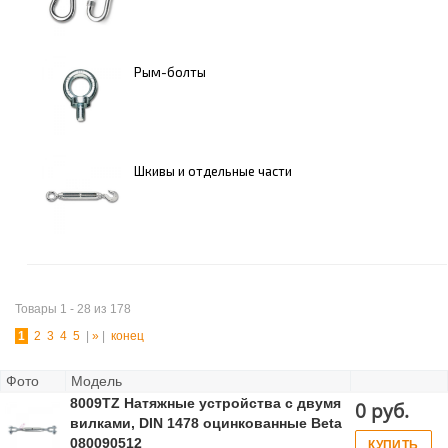
Рым-болты
Шкивы и отдельные части
Товары 1 - 28 из 178
1
2
3
4
5
|
»
|
конец
Фото
Модель
8009TZ Натяжные устройства с двумя
0 руб.
вилками, DIN 1478 оцинкованные Beta
080090512
КУПИТЬ