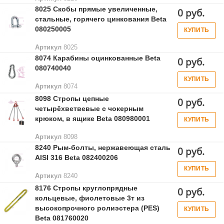
8025 Скобы прямые увеличенные,
0 руб.
стальные, горячего цинкования Beta
080250005
КУПИТЬ
Артикул
8025
8074 Карабины оцинкованные Beta
0 руб.
080740040
КУПИТЬ
Артикул
8074
8098 Стропы цепные
0 руб.
четырёхветвевые с чокерным
крюком, в ящике Beta 080980001
КУПИТЬ
Артикул
8098
8240 Рым-болты, нержавеющая сталь
0 руб.
AISI 316 Beta 082400206
КУПИТЬ
Артикул
8240
8176 Стропы круглопрядные
0 руб.
кольцевые, фиолетовые 3т из
высокопрочного ролиэстера (PES)
КУПИТЬ
Beta 081760020