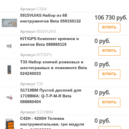
Артикул
C33/8
5915VU/AS Набор из 68
106 730 руб.
инструментов Beta 059150132
КУПИТЬ
Артикул
5915VU/AS
KIT/GPS Комплект крючков и
0 руб.
винтов Beta 088880119
КУПИТЬ
Артикул
KIT/GPS
T33 Набор ключей рожковых и
0 руб.
шестигранных в ложементе Beta
024240033
КУПИТЬ
Артикул
T33
S1719BM Пустой дисплей для
0 руб.
1719BMA: Q-T-P-M-R Beta
088880404
КУПИТЬ
Артикул
S1719BM
C42H - 4200H Тележка
0 руб.
инструментальная, три модуля