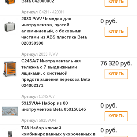
Beta 042000002
КУПИТЬ
Артикул
C42H - 4200H
2033 P/VV Чемодан для
0 руб.
инструментов, пустой,
алюминиевый, с боковыми
КУПИТЬ
частями из ABS пластика Beta
020330300
Артикул
2033 P/VV
C24SA/7 Инструментальная
76 320 руб.
тележка с 7 выдвижными
ящиками, с системой
КУПИТЬ
предотвращения перекоса Beta
024002171
Артикул
C24SA/7
5915VU/4 Набор из 80
0 руб.
инструментов Beta 059150145
КУПИТЬ
Артикул
5915VU/4
T48 Набор ключей
0 руб.
комбинированных укороченных в