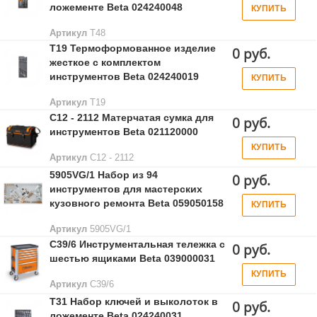
ложементе Beta 024240048
КУПИТЬ
Артикул
T48
T19 Термоформованное изделие
0 руб.
жесткое с комплектом
инструментов Beta 024240019
КУПИТЬ
Артикул
T19
C12 - 2112 Матерчатая сумка для
0 руб.
инструментов Beta 021120000
КУПИТЬ
Артикул
C12 - 2112
5905VG/1 Набор из 94
0 руб.
инструментов для мастерских
кузовного ремонта Beta 059050158
КУПИТЬ
Артикул
5905VG/1
C39/6 Инструментальная тележка с
0 руб.
шестью ящиками Beta 039000031
КУПИТЬ
Артикул
C39/6
T31 Набор ключей и выколоток в
0 руб.
ложементе Beta 024240031