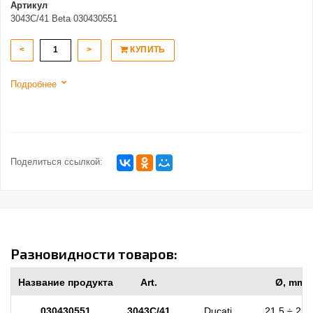
Артикул
3043C/41 Beta 030430551
<
>
КУПИТЬ
Подробнее
Поделиться ссылкой:
Разновидности товаров:
Название продукта
Art.
Ø, mm
030430551
3043C/41
Ducati
21,5 ÷ 25,