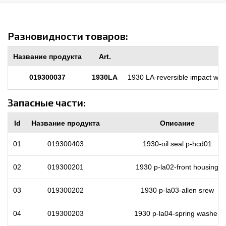
Разновидности товаров:
Название продукта
Art.
019300037
1930LA
1930 LA-reversible impact wr
Запасные части:
Id
Название продукта
Описание
01
019300403
1930-oil seal p-hcd01
02
019300201
1930 p-la02-front housing
03
019300202
1930 p-la03-allen srew
04
019300203
1930 p-la04-spring washer