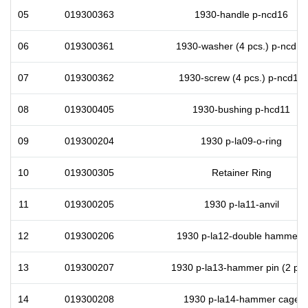
05
019300363
1930-handle p-ncd16
06
019300361
1930-washer (4 pcs.) p-ncd14
07
019300362
1930-screw (4 pcs.) p-ncd15
08
019300405
1930-bushing p-hcd11
09
019300204
1930 p-la09-o-ring
10
019300305
Retainer Ring
11
019300205
1930 p-la11-anvil
12
019300206
1930 p-la12-double hammers
13
019300207
1930 p-la13-hammer pin (2 pcs
14
019300208
1930 p-la14-hammer cage