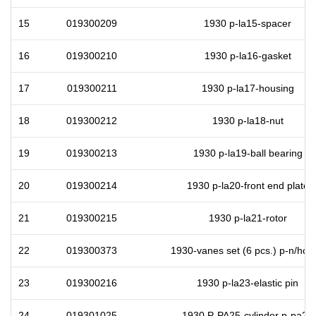
15
019300209
1930 p-la15-spacer
16
019300210
1930 p-la16-gasket
17
019300211
1930 p-la17-housing
18
019300212
1930 p-la18-nut
19
019300213
1930 p-la19-ball bearing
20
019300214
1930 p-la20-front end plate
21
019300215
1930 p-la21-rotor
22
019300373
1930-vanes set (6 pcs.) p-n/hcd
23
019300216
1930 p-la23-elastic pin
24
019301025
1930 P-PA25-cylinder p-pa25