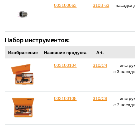
003100063
310B 63
насадки дл
Набор инструментов:
Изображение
Название продукта
Art.
003100104
310/C4
инструмен
с 3 насадка
003100108
310/C8
инструмен
с 7 насадка