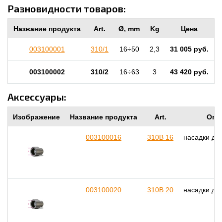
Разновидности товаров:
Название продукта
Art.
Ø, mm
Kg
Цена
003100001
310/1
16÷50
2,3
31 005 руб.
003100002
310/2
16÷63
3
43 420 руб.
Аксессуары:
Изображение
Название продукта
Art.
Опи
003100016
310B 16
насадки дл
003100020
310B 20
насадки дл