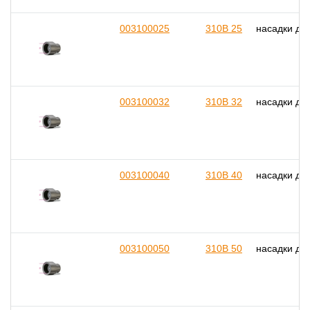
003100025
310B 25
насадки дл
003100032
310B 32
насадки дл
003100040
310B 40
насадки дл
003100050
310B 50
насадки дл