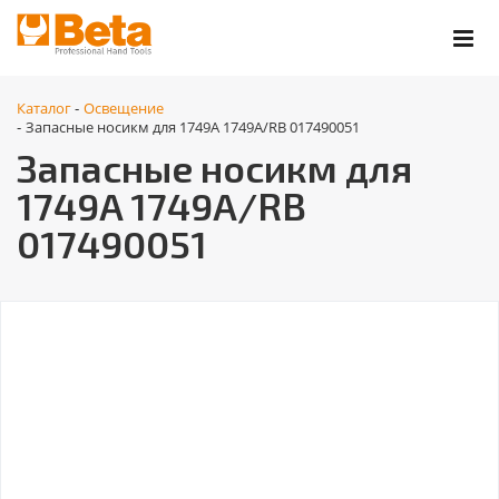
Каталог
Освещение
-
Запасные носикм для 1749A 1749A/RB 017490051
-
Запасные носикм для
1749A 1749A/RB
017490051