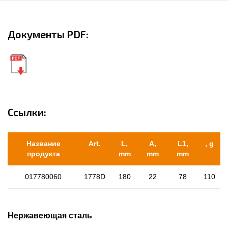
Документы PDF:
Ссылки:
Название
Art.
L,
A,
L1,
​, g
продукта
mm
mm
mm
017780060
1778D
180
22
78
110
Нержавеющая сталь