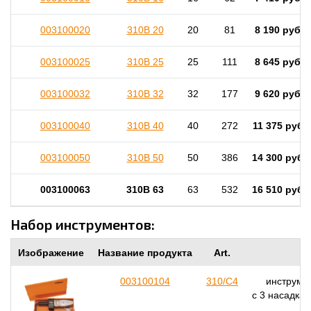
003100020
310B 20
20
81
8 190 руб.
003100025
310B 25
25
111
8 645 руб.
003100032
310B 32
32
177
9 620 руб.
003100040
310B 40
40
272
11 375 руб.
003100050
310B 50
50
386
14 300 руб.
003100063
310B 63
63
532
16 510 руб.
Набор инструментов:
Изображение
Название продукта
Art.
003100104
310/C4
инструмен
с 3 насадка