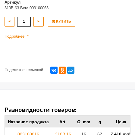
Артикул
310B 63 Beta 003100063
<
>
КУПИТЬ
Подробнее
Поделиться ссылкой:
Разновидности товаров:
Название продукта
Art.
Ø, mm
g
Цена
003100016
310B 16
16
62
7 410 руб.