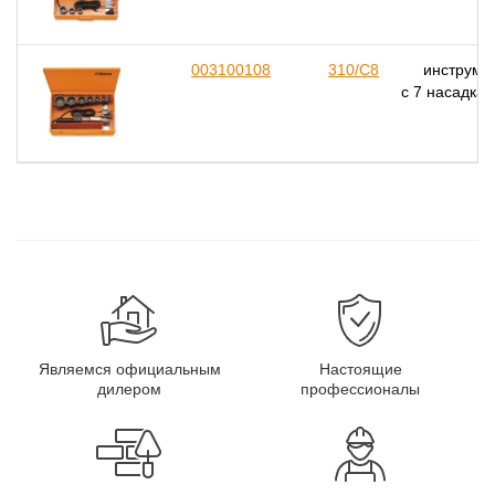
003100108
310/C8
инструмен
с 7 насадка
Являемся официальным
Настоящие
дилером
профессионалы