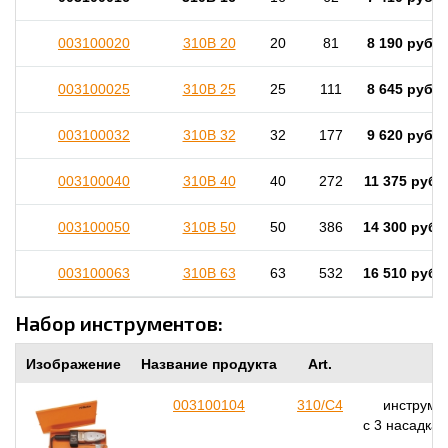
003100020
310B 20
20
81
8 190 руб.
003100025
310B 25
25
111
8 645 руб.
003100032
310B 32
32
177
9 620 руб.
003100040
310B 40
40
272
11 375 руб.
003100050
310B 50
50
386
14 300 руб.
003100063
310B 63
63
532
16 510 руб.
Набор инструментов:
Изображение
Название продукта
Art.
003100104
310/C4
инструмен
с 3 насадка