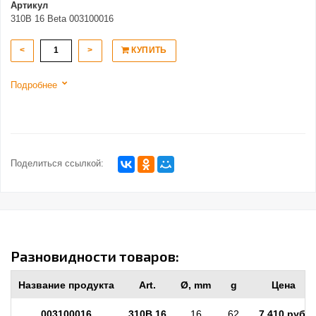
Артикул
310B 16 Beta 003100016
<
>
КУПИТЬ
Подробнее
Поделиться ссылкой:
Разновидности товаров:
Название продукта
Art.
Ø, mm
g
Цена
003100016
310B 16
16
62
7 410 руб.