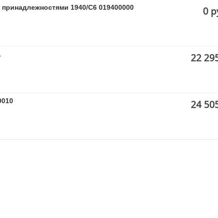
 принадлежностями 1940/C6 019400000
0 р
1
22 29
0010
24 50