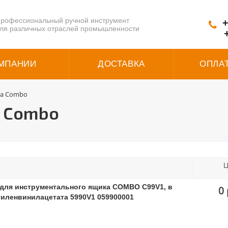
рофессиональный ручной инструмент
+
ля различных отраслей промышленности
МПАНИИ
ДОСТАВКА
ОПЛА
ма Combo
 Combo
Ц
 для инструментального ящика COMBO C99V1, в
0 
тиленвинилацетата 5990V1 059900001