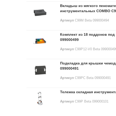
Вкладыш из мягкого пеномат
инструментальных COMBO C99V
Артикул
C99M Beta 099000494
Комплект из 18 поддонов под
099000499
Артикул
C99P12-V0 Beta 09900049
Подкладка для крышки чемода
099000491
Артикул
C99PC Beta 099000491
Тележка складная инструмен
Артикул
C99P Beta 099000101