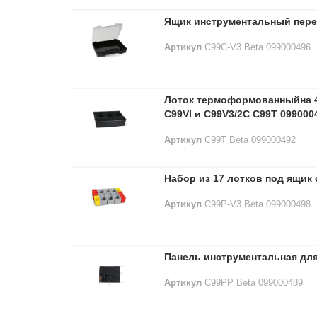
Ящик инструментальный пере
Артикул
C99C-V3 Beta 099000496
Лоток термоформованныйна 4
C99VI и C99V3/2C C99T 099000
Артикул
C99T Beta 099000492
Набор из 17 лотков под ящик
Артикул
C99P-V3 Beta 099000498
Панель инструментальная дл
Артикул
C99PP Beta 099000489