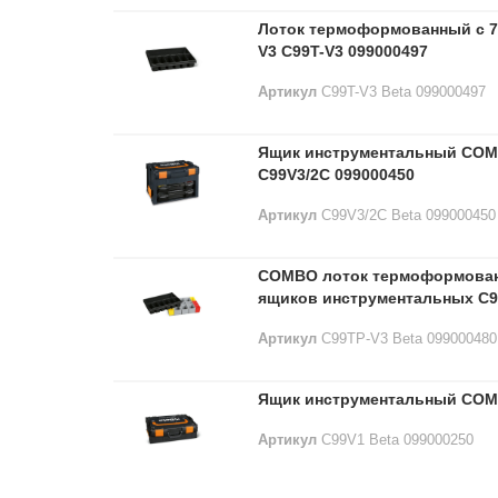
Лоток термоформованный с 7 
V3 C99T-V3 099000497
Артикул
C99T-V3 Beta 099000497
Ящик инструментальный ​COM
C99V3/2C 099000450
Артикул
C99V3/2C Beta 099000450
COMBO лоток термоформованн
ящиков инструментальных C9
Артикул
C99TP-V3 Beta 099000480
Ящик инструментальный ​COMB
Артикул
C99V1 Beta 099000250