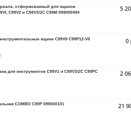
ериала, отформованный для ящиков
5 20
I, C99V2 и C99V3/2C C99M 099000494
 инструментальные ящики C99V0 C99P12-V0
0 
9
на для инструментов C99V1 и C99V3/2C C99PC
2 06
тальная COMBO C99P 099000101
21 9