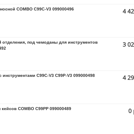
носной COMBO C99C-V3 099000496
4 42
 отделения, под чемоданы для инструментов
3 02
492
 с инструментами C99C-V3 C99P-V3 099000498
4 29
я кейсов COMBO C99PP 099000489
0 