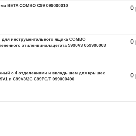
ема BETA COMBO C99 099000010
0 
ов для инструментального ящика COMBO
0 
спененного этиленвинилацетата 5990V3 059900003
ный с 4 отделениями и вкладышем для крышек
0 
V1 и C99V3/2C C99PC/T 099000490