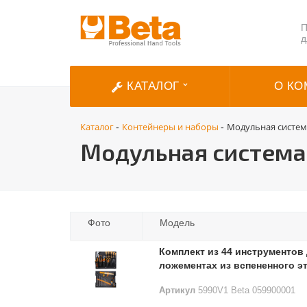
П
д
КАТАЛОГ
О КО
Каталог
Контейнеры и наборы
Модульная систе
-
-
Модульная система
Фото
Модель
Комплект из 44 инструментов
ложементах из вспененного э
Артикул
5990V1 Beta 059900001