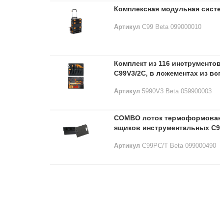
Комплексная модульная сист
Артикул
C99 Beta 099000010
Комплект из 116 инструмент
C99V3/2C, в ложементах из в
Артикул
5990V3 Beta 059900003
COMBO лоток термоформован
ящиков инструментальных C99
Артикул
C99PC/T Beta 099000490
Лидеры продаж: