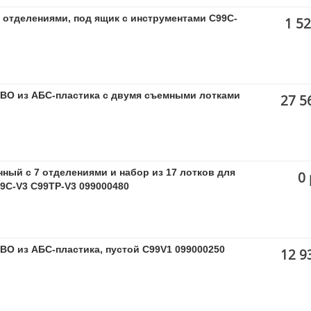
отделениями, под ящик с инструментами C99C-
1 52
BO из АБС-пластика с двумя съемными лотками
27 5
ый с 7 отделениями и набор из 17 лотков для
0 
9C-V3 C99TP-V3 099000480
O из АБС-пластика, пустой C99V1 099000250
12 9