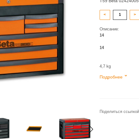
T59 Beta 02424005
<
>
Описание:
14
14
4,7 kg
Подробнее
Поделиться ссылкой