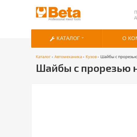
П
д
КАТАЛОГ
О КО
Каталог
Автомеханика
Кузов
Шайбы с прорезью н
-
-
-
Шайбы с прорезью на