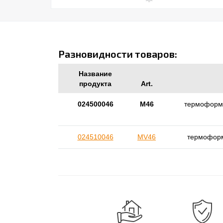
Разновидности товаров:
Название
продукта
Art.
024500046
M46
термоформо
024510046
MV46
термоформ