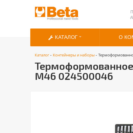
П
д
КАТАЛОГ
О КО
Каталог
Контейнеры и наборы
Термоформованное
-
-
Термоформованное 
M46 024500046