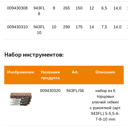
009430308
943FL
8
265
150
12
6,5
14,0
8
009430310
943FL
10
290
175
14
7,5
14,0
10
Набор инструментов:
Изображение
Название
Art.
Описание
продукта
009430320
943FL/S6
набор из 6
торцовых
ключей гибких
с рукояткой (арт.
943FL) 5-5,5-6-
7-8-10 mm