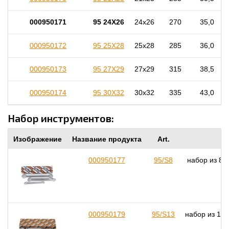
000950171
95 24X26
24x26
270
35,0
000950172
95 25X28
25x28
285
36,0
000950173
95 27X29
27x29
315
38,5
000950174
95 30X32
30x32
335
43,0
Набор инструментов:
Изображение
Название продукта
Art.
000950177
95/S8
набор из 8 
000950179
95/S13
набор из 13 