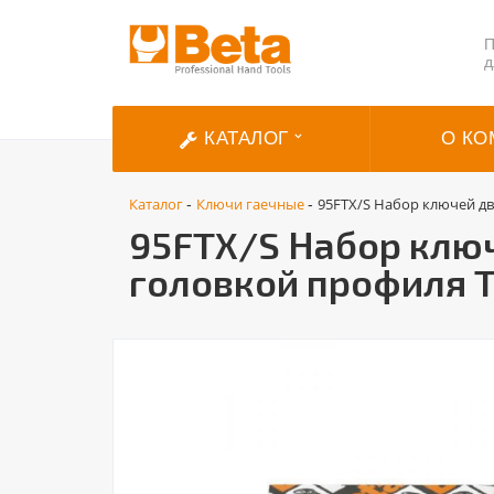
П
д
КАТАЛОГ
О КО
Каталог
Ключи гаечные
95FTX/S Набор ключей дв
-
-
95FTX/S Набор ключ
головкой профиля T