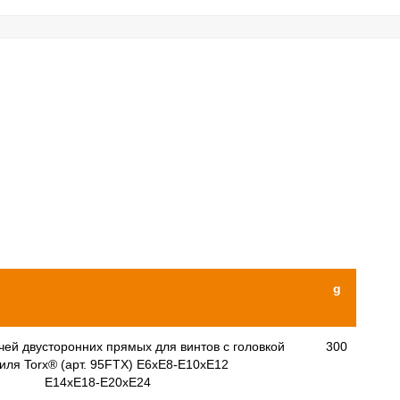
g
чей двусторонних прямых для винтов с головкой
300
ля Torx® (арт. 95FTX) E6xE8-E10xE12
E14xE18-E20xE24