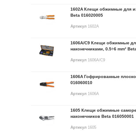
1602A Клещи обжимные для и
Beta 016020005
Артикул
1602A
1606A/C9 Клещи обжимные для
наконечниками, 0.5÷6 mm² Bet
Артикул
1606A/C9
1606A Гофрированные плоско
016060010
Артикул
1606A
1605 Клещи обжимные самор
наконечников Beta 016050001
Артикул
1605