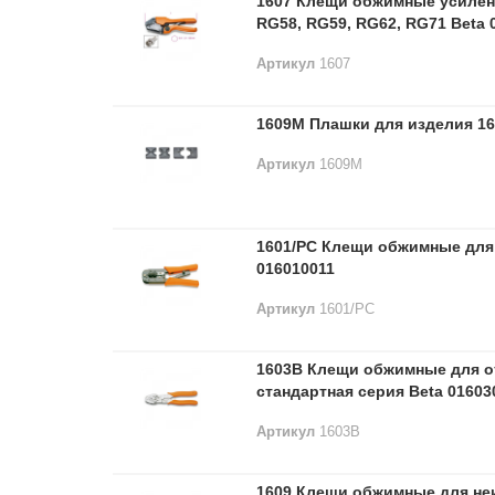
1607 Клещи обжимные усилен
RG58, RG59, RG62, RG71 Beta 
Артикул
1607
1609M Плашки для изделия 16
Артикул
1609M
1601/PC Клещи обжимные для
016010011
Артикул
1601/PC
1603B Клещи обжимные для о
стандартная серия Beta 01603
Артикул
1603B
1609 Клещи обжимные для не