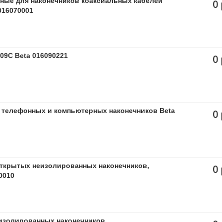
ные для наконечников коаксиальных кабелей
0 
016070001
09C Beta 016090221
0 
 телефонных и компьютерных наконечников Beta
0 
ткрытых неизолированных наконечников,
0 
0010
изолированных наконечников,