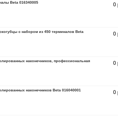
налы Beta 016340005
0 
когубцы с набором из 450 терминалов Beta
0 
олированных наконечников, профессиональная
0 
олированных наконечников Beta 016040001
0 