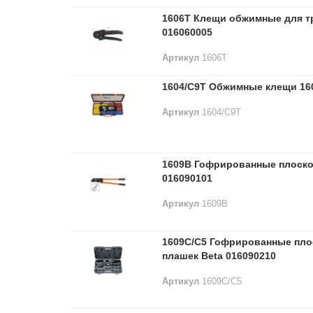
1606T Клещи обжимные для тр
016060005
Артикул
1606T
1604/C9T Обжимные клещи 160
Артикул
1604/C9T
1609B Гофрированные плоско
016090101
Артикул
1609B
1609C/C5 Гофрированные плос
плашек Beta 016090210
Артикул
1609C/C5