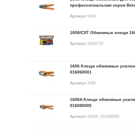
профессиональная серия Beta
Артикул
1609
1608/C9T Обжимные клещи 160
Артикул
1608/C9T
1606 Клещи обжимные усилен
016060001
Артикул
1606
1608A Клещи обжимные усиле
016080005
Артикул
1608A_016080005