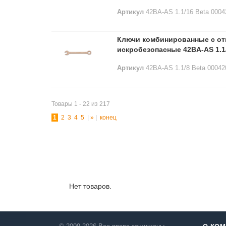
Артикул
42BA-AS 1.1/16 Beta 0004
Ключи комбинированные с о
искробезопасные 42BA-AS 1.1/
Артикул
42BA-AS 1.1/8 Beta 00042
Товары 1 - 22 из 217
1
2
3
4
5
|
»
|
конец
Лидеры продаж:
Нет товаров.