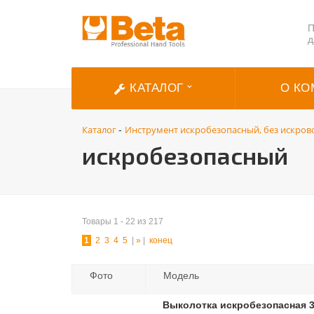
П
д
КАТАЛОГ
О КО
Каталог
Инструмент искробезопасный, без искров
-
искробезопасный
Товары 1 - 22 из 217
1
2
3
4
5
|
»
|
конец
Фото
Модель
Выколотка искробезопасная 3