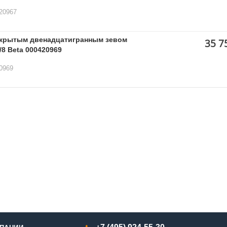
20967
ткрытым двенадцатигранным зевом
35 7
8 Beta 000420969
0969