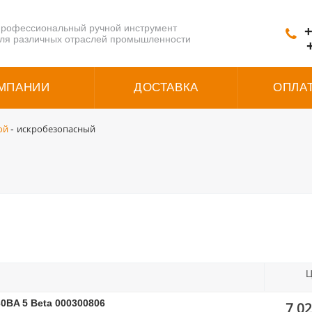
рофессиональный ручной инструмент
+
ля различных отраслей промышленности
МПАНИИ
ДОСТАВКА
ОПЛА
ой
искробезопасный
-
Ц
0BA 5 Beta 000300806
7 02