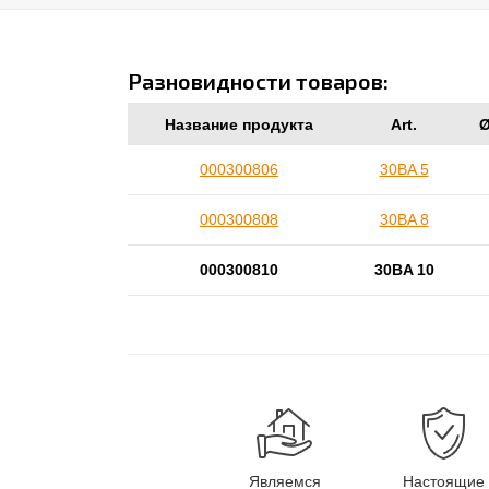
Разновидности товаров:
Название продукта
Art.
Ø
000300806
30BA 5
000300808
30BA 8
000300810
30BA 10
Являемся
Настоящие