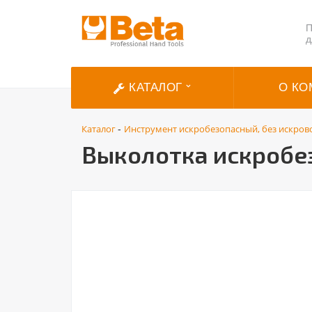
П
д
КАТАЛОГ
О КО
Каталог
Инструмент искробезопасный, без искров
-
Выколотка искробез