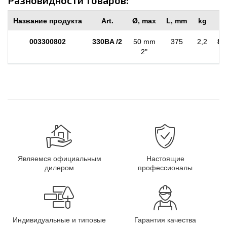
Разновидности товаров:
Название продукта
Art.
Ø, max
L, mm
kg
003300802
330BA /2
50 mm
375
2,2
88
2"
Являемся официальным
Настоящие
дилером
профессионалы
Индивидуальные и типовые
Гарантия качества