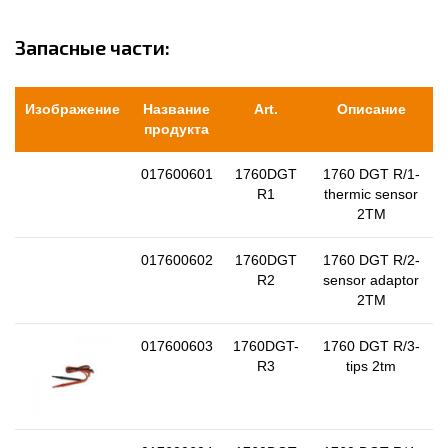
Запасные части:
Изображение
Название
Art.
Описание
продукта
017600601
1760DGT
1760 DGT R/1-
R1
thermic sensor
2TM
017600602
1760DGT
1760 DGT R/2-
R2
sensor adaptor
2TM
017600603
1760DGT-
1760 DGT R/3-
R3
tips 2tm