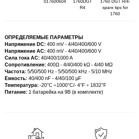
017600604
1760DGT
1760 DGT R/4-
R4
spare tips for
1760
ОПРЕДЕЛЯЕМЫЕ ПАРАМЕТРЫ
Напряжение DC:
400 mV - 4/40/400/600 V
Напряжение AC:
400 mV - 4/40/400/600 V
Сила тока AC:
40/400/1000 A
Сопротивление:
400Ω - 4/40/400 kΩ - 4/40 MΩ
Частота:
5/50/500 Hz - 5/50/500 kHz - 5/10 MHz
Емкость:
40/400 nF - 4/40/100 µF
Температура:
-20°С ÷1000°С/- 4°F ÷ 1832°F
Питание:
1 батарейка на 9В (в комплекте)