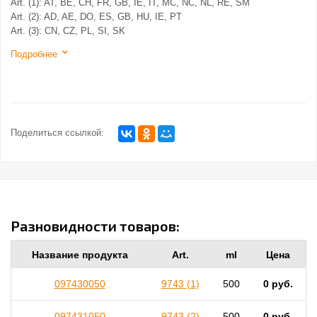
Art. (1): AT, BE, CH, FR, GB, IE, IT, MC, NC, NL, RE, SM
Art. (2): AD, AE, DO, ES, GB, HU, IE, PT
Art. (3): CN, CZ, PL, SI, SK
Подробнее
Поделиться ссылкой:
Разновидности товаров:
Название продукта
Art.
ml
Цена
097430050
9743 (1)
500
0 руб.
097431050
9743 (2)
500
0 руб.