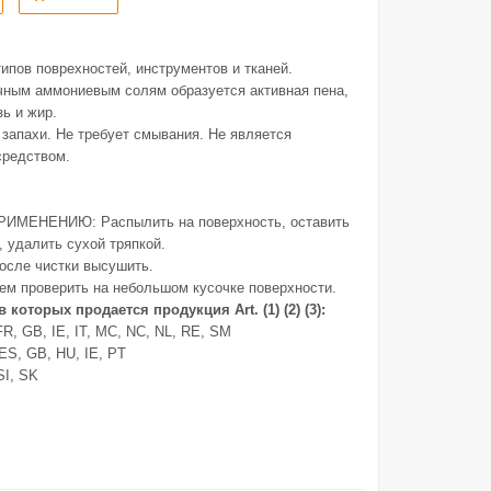
ипов поврехностей, инструментов и тканей.
чным аммониевым солям образуется активная пена,
зь и жир.
запахи. Не требует смывания. Не является
редством.
МЕНЕНИЮ: Распылить на поверхность, оставить
, удалить сухой тряпкой.
после чистки высушить.
ем проверить на небольшом кусочке поверхности.
в которых продается продукция Art. (1) (2) (3):
, FR, GB, IE, IT, MC, NC, NL, RE, SM
, ES, GB, HU, IE, PT
 SI, SK