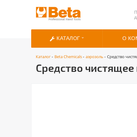
П
д
КАТАЛОГ
О КО
Каталог
Beta Chemicals
аэрозоль
Средство чистя
-
-
-
Средство чистящее 