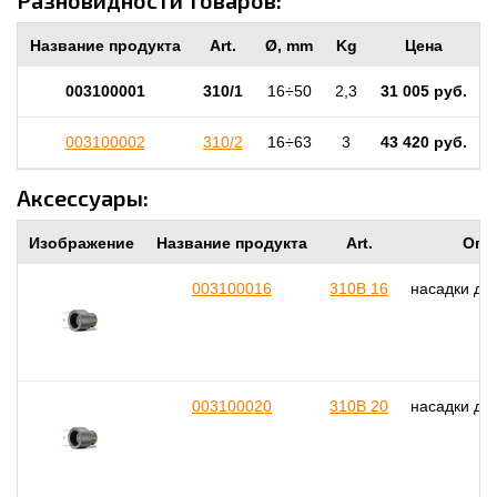
Разновидности товаров:
Название продукта
Art.
Ø, mm
Kg
Цена
003100001
310/1
16÷50
2,3
31 005 руб.
003100002
310/2
16÷63
3
43 420 руб.
Аксессуары:
Изображение
Название продукта
Art.
Опи
003100016
310B 16
насадки дл
003100020
310B 20
насадки дл