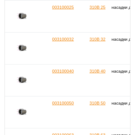
003100025
310B 25
насадки дл
003100032
310B 32
насадки дл
003100040
310B 40
насадки дл
003100050
310B 50
насадки дл