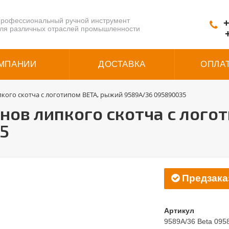
рофессиональный ручной инструмент
+
ля различных отраслей промышленности
МПАНИИ
ДОСТАВКА
ОПЛА
пкого скотча с логотипом BETA, рыжий 9589A/36 095890035
онов липкого скотча с лого
5
Предзака
Артикул
9589A/36 Beta 095