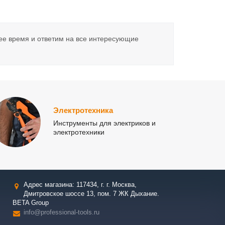
ее время и ответим на все интересующие
Электротехника
Инструменты для электриков и
электротехники
Адрес магазина: 117434, г. г. Москва,
Дмитровское шоссе 13, пом. 7 ЖК Дыхание.
BETA Group
info@professional-tools.ru