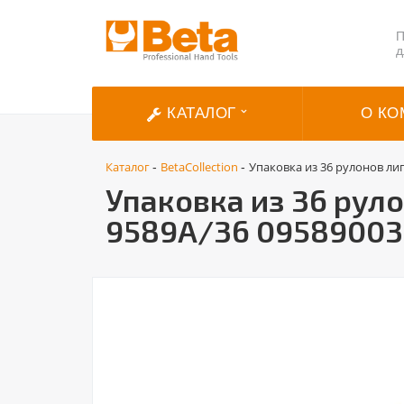
П
д
КАТАЛОГ
О КО
Каталог
BetaCollection
Упаковка из 36 рулонов ли
-
-
Упаковка из 36 рул
9589A/36 09589003